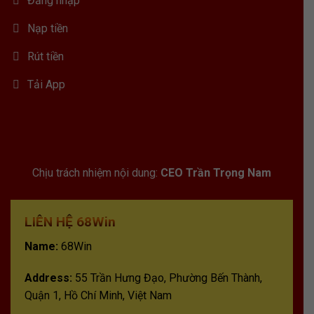
Đăng nhập
Nạp tiền
Rút tiền
Tải App
Chịu trách nhiệm nội dung:
CEO Trần Trọng Nam
LIÊN HỆ 68Win
Name:
68Win
Address:
55 Trần Hưng Đạo, Phường Bến Thành,
Quận 1, Hồ Chí Minh, Việt Nam