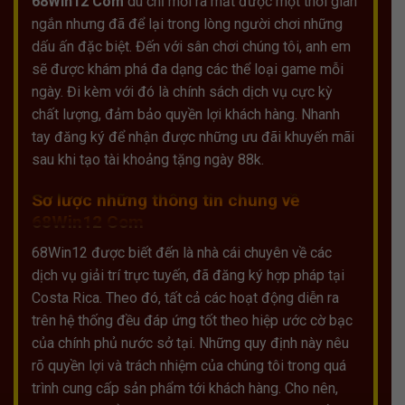
68Win12 Com
dù chỉ mới ra mắt được một thời gian
ngắn nhưng đã để lại trong lòng người chơi những
dấu ấn đặc biệt. Đến với sân chơi chúng tôi, anh em
sẽ được khám phá đa dạng các thể loại game mỗi
ngày. Đi kèm với đó là chính sách dịch vụ cực kỳ
chất lượng, đảm bảo quyền lợi khách hàng. Nhanh
tay đăng ký để nhận được những ưu đãi khuyến mãi
sau khi tạo tài khoảng tặng ngày 88k.
Sơ lược những thông tin chung về
68Win12 Com
68Win12 được biết đến là nhà cái chuyên về các
dịch vụ giải trí trực tuyến, đã đăng ký hợp pháp tại
Costa Rica. Theo đó, tất cả các hoạt động diễn ra
trên hệ thống đều đáp ứng tốt theo hiệp ước cờ bạc
của chính phủ nước sở tại. Những quy định này nêu
rõ quyền lợi và trách nhiệm của chúng tôi trong quá
trình cung cấp sản phẩm tới khách hàng. Cho nên,