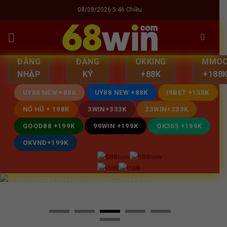
Bỏ
08/08/2026 5:46 Chiều
qua
nội
dung
ĐĂNG
ĐĂNG
OKKING
MMO
NHẬP
KÝ
+88K
+188
UY88 NEW +88K
UY88 NEW +88K
I9BET +150K
NỔ HŨ + 198K
3WIN+333K
23WIN+233K
GOOD88 +199K
99WIN +199K
OK365 +199K
OKVND+199K