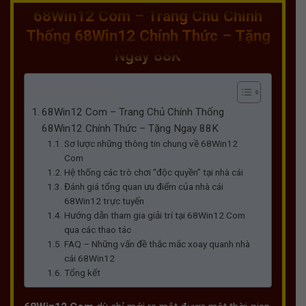
68Win12 Com – Trang Chủ Chính
Thống 68Win12 Chính Thức – Tặng
Ngay 88K
Nội dung trang
68Win12 Com – Trang Chủ Chính Thống
68Win12 Chính Thức – Tặng Ngay 88K
Sơ lược những thông tin chung về 68Win12
Com
Hệ thống các trò chơi “độc quyền” tại nhà cái
Đánh giá tổng quan ưu điểm của nhà cái
68Win12 trực tuyến
Hướng dẫn tham gia giải trí tại 68Win12 Com
qua các thao tác
FAQ – Những vấn đề thắc mắc xoay quanh nhà
cái 68Win12
Tổng kết