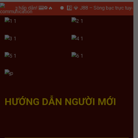
thưởng hấp dẫn! 🎰⚽🔥
2️⃣ 💎 J88 – Sòng bạc trực tuyến đỉn
HƯỚNG DẪN NGƯỜI MỚI